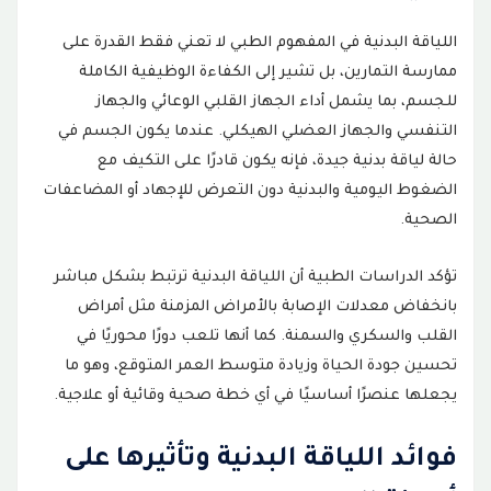
دور الطب الرياضي في تحسين اللياقة البدنية
اللياقة البدنية في المفهوم الطبي لا تعني فقط القدرة على
7
ممارسة التمارين، بل تشير إلى الكفاءة الوظيفية الكاملة
كيف تساعدك اللياقة البدنية في الوقاية والعلاج
8
للجسم، بما يشمل أداء الجهاز القلبي الوعائي والجهاز
التنفسي والجهاز العضلي الهيكلي. عندما يكون الجسم في
استراتيجيات الحفاظ على اللياقة البدنية
9
حالة لياقة بدنية جيدة، فإنه يكون قادرًا على التكيف مع
الضغوط اليومية والبدنية دون التعرض للإجهاد أو المضاعفات
الأسئلة الشائعة
10
الصحية.
التواصل
11
تؤكد الدراسات الطبية أن اللياقة البدنية ترتبط بشكل مباشر
بانخفاض معدلات الإصابة بالأمراض المزمنة مثل أمراض
القلب والسكري والسمنة. كما أنها تلعب دورًا محوريًا في
تحسين جودة الحياة وزيادة متوسط العمر المتوقع، وهو ما
يجعلها عنصرًا أساسيًا في أي خطة صحية وقائية أو علاجية.
فوائد اللياقة البدنية وتأثيرها على