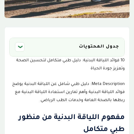
جدول المحتويات
❮
10 فوائد اللياقة البدنية: دليل طبي متكامل لتحسين الصحة
مفهوم اللياقة البدنية من منظور طبي متكامل
1
وتعزيز جودة الحياة
فوائد اللياقة البدنية وتأثيرها على أجهزة الجسم
2
Meta Description: دليل طبي شامل عن اللياقة البدنية يوضح
المرحلة التمهيدية
3
فوائد اللياقة البدنية وأهم تمارين استعادة اللياقة البدنية مع
ربطها بالصحة العامة وخدمات الطب الرياضي.
مرحلة بناء القدرة
4
مفهوم اللياقة البدنية من منظور
مرحلة تحسين الأداء
5
طبي متكامل
أخطاء شائعة تؤثر على نتائج اللياقة البدنية
6