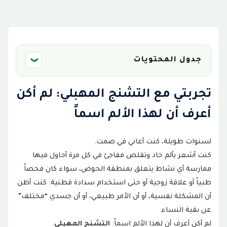
جدول المحتويات
❮
تجربتي مع التشنج المهبلي: لم أكن أعرف أن
تجربتي مع التشنج المهبلي: لم أكن
1
لهذا الألم اسماً
أعرف أن لهذا الألم اسماً
ما هو التشنج المهبلي؟
2
لسنوات طويلة، كنت أعاني في صمت.
كيف بدأت تجربتي مع التشنج المهبلي ؟
3
كنت أشعر بألم حاد وتقلص مفاجئ في كل مرة أحاول فيها
أعراض التشنج المهبلي التي عانيت منها
ممارسة أي نشاط يتعلق بمنطقة الحوض، سواء كان فحصاً
4
طبياً أو علاقة زوجية أو حتى استخدام سدادة قطنية. كنت أظن
متى قررت طلب المساعدة؟
5
أن المشكلة نفسية، أو أن الأمر طبيعي، أو أن جسدي “مختلف”
عن بقية النساء.
كيف تم تشخيص التشنج المهبلي؟
6
لم أكن أعرف أن لهذا الألم اسماً:
التشنج المهبلي
.