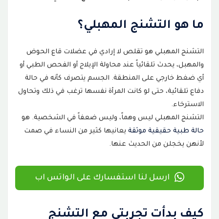
خطة العلاج التي اتبعتها
7
ما هو التشنج المهبلي؟
أولاً: العلاج الجسدي
8
التشنج المهبلي هو تقلص لا إرادي في عضلات قاع الحوض
ثانياً: الدعم النفسي
9
والمهبل، يحدث تلقائياً عند محاولة الإيلاج أو الفحص الطبي أو
أي ضغط خارجي على المنطقة. الجسم يتصرف كأنه في حالة
نتائج العلاج: ماذا تغير في حياتي؟
10
دفاع تلقائية، حتى لو كانت المرأة نفسها ترغب في ذلك وتحاول
رسالة لكل امرأة تعاني في صمت
الاسترخاء.
11
التشنج المهبلي ليس وهماً، وليس ضعفاً في الشخصية. هو
الخلاصة
12
حالة طبية حقيقية موثقة
يعانيها كثير من النساء في صمت
لأنهن يخجلن من الحديث عنها.
نصائح لمن تمر بتجربة مشابهة لتجربتي مع
13
التشنج المهبلي
ارسل لنا استفسارك على الواتس اب
كيف بدأت تجربتي مع التشنج