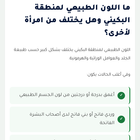
ما اللون الطبيعي لمنطقة
هل يمكن تفتيح المناطق الحساسة شديدة
6
السواد؟
البكيني وهل يختلف من امرأة
تبييض منطقة البكيني بالليزر
7
لأخرى؟
هل الليزر يفتح منطقة البكيني شديدة السواد؟
8
اللون الطبيعي لمنطقة البكيني يختلف بشكل كبير حسب طبيعة
الجلد والعوامل الوراثية والهرمونية.
كم جلسة يحتاج تفتيح البكيني؟
9
وفي أغلب الحالات يكون:
متى تظهر نتائج تبييض البكيني؟
10
هل نتائج تفتيح البكيني دائمة؟
11
أغمق بدرجة أو درجتين من لون الجسم الطبيعي
هل يمكن تفتيح شفرات المهبل بالليزر؟
12
وردي فاتح أو بني فاتح لدى أصحاب البشرة
متى يسمح بالجماع بعد ليزر البكيني؟
13
الفاتحة
نصائح للعناية بمنطقة البكيني
14