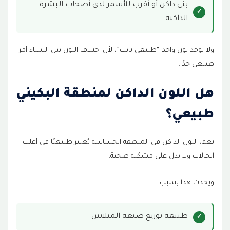
بني داكن أو أقرب للأسمر لدى أصحاب البشرة
تبييض منطقة البكيني في مركز الطبابة الطبي
الداكنة
15
الأسئلة الشائعة
16
ولا يوجد لون واحد “طبيعي ثابت”، لأن اختلاف اللون بين النساء أمر
طبيعي جدًا.
ما اللون الطبيعي لمنطقة البكيني؟
17
هل اسمرار المنطقة الحساسة طبيعي؟
18
هل اللون الداكن لمنطقة البكيني
هل يمكن تفتيح المناطق الحساسة شديدة
طبيعي؟
19
السواد؟
نعم، اللون الداكن في المنطقة الحساسة يُعتبر طبيعيًا في أغلب
كم جلسة يحتاج تفتيح البكيني؟
20
الحالات ولا يدل على مشكلة صحية.
هل الليزر يفتح منطقة البكيني؟
21
ويحدث هذا بسبب:
الخلاصة
22
طبيعة توزيع صبغة الميلانين