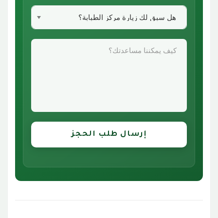
t
a
t
e
s
+
1
إرسال طلب الحجز