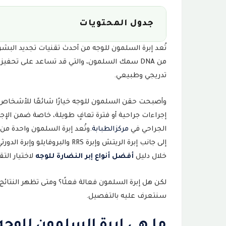
جدول المحتويات
تُعد إبرة السلمون للوجه من أحدث تقنيات تجديد البشر
ما هي إبرة السلمون للوجه؟
1
من DNA سمك السلمون، والتي قد تساعد على تحفي
تدريجي وطبيعي.
كيف تعمل إبرة السلمون للوجه على تج
2
وأصبحت حقن السلمون للوجه خيارًا شائعًا للأشخاص ال
1. تحفيز إنتاج الكولاجين
3
إجراءات جراحية أو فترة تعافٍ طويلة، خاصة ضمن الإج
الجراحي في
مركزالطبابة
.
وتُعد إبرة السلمون واحدة من
2. تجديد الخلايا التالفة
4
إلى جانب إبرة الريتش وإبرة RRS 
3. تحسين الدورة الدموية
5
خلال دليل
أفضل أنواع إبر النضارة للوجه
لاختيار الت
4. دعم ترطيب البشرة
6
لكن هل إبرة السلمون فعالة فعلًا؟ ومتى تظهر النتائج؟ 
سنتعرف عليه بالتفصيل.
فوائد إبرة السلمون للوجه: هل تستحق 
7