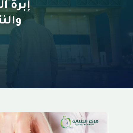
إبرة ا
والن