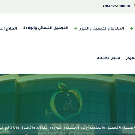
‎+966125108000
التجميل النسائي والولادة
الجلدية والتجميل والليزر
العلاج ال
مركز
متجر الطبابة
لطبية
>
التجميل والجلدية
>
إبرة السلمون للوجه: الفوائد والأضرار والنتائج 