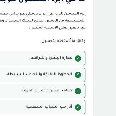
ما هي إبرة السلمون للوجه
تقليل التجاعيد والخطوط الدقيقة
8
إبرة السلمون للوجه هي إجراء تجميلي غير جراحي يعتم
تحسين مرونة البشرة
9
المستخلصة من الحمض النووي لسمك السلمون، وتعمل
ترطيب البشرة بعمق
10
عبر تحفيز إصلاح الأنسجة المتضررة.
توحيد لون البشرة
11
وغالبًا ما تُستخدم لتحسين:
تحسين آثار حب الشباب
12
نضارة البشرة وإشراقها.
نتائج طبيعية
13
الخطوط الدقيقة والتجاعيد البسيطة.
هل إبرة السلمون تنفخ الوجه؟
14
هل إبرة السلمون تفتح البشرة؟
15
جفاف البشرة وفقدان المرونة.
نتائج إبرة السلمون قبل وبعد
16
آثار حب الشباب السطحية.