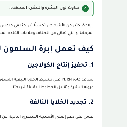
قبل العلاج
17
تفاوت لون البشرة والبشرة المجهدة.
بعد العلاج
18
ويلاحظ كثير من الأشخاص تحسنًا تدريجيًا في ملمس 
متى تظهر نتائج إبرة السلمون؟
19
المرهقة أو التي تعاني من الجفاف وعلامات التقدم المب
كم جلسة تحتاج إبرة السلمون؟
20
كيف تعمل إبرة السلمون لل
أضرار إبرة السلمون والآثار الجانبية ال
21
1. تحفيز إنتاج الكولاجين
متى تزول آثار إبرة السلمون؟
22
تساعد مادة PDRN على تنشيط الخلايا اللي
هل توجد موافقات طبية على إبرة السل
مرونة البشرة وتقليل الخطوط الدقيقة تدريجيًا.
23
2. تجديد الخلايا التالفة
إبرة السلمون أم الفيلر أم البوتكس؟
24
إبرة السلمون أم البروفايلو؟
تعمل على دعم إصلاح الأنسجة المتضررة الناتجة عن ا
25