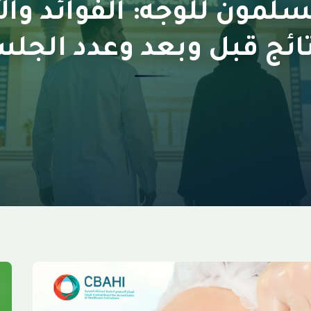
لسلمون للوجه: الفوائد وال
تائج قبل وبعد وعدد الجل