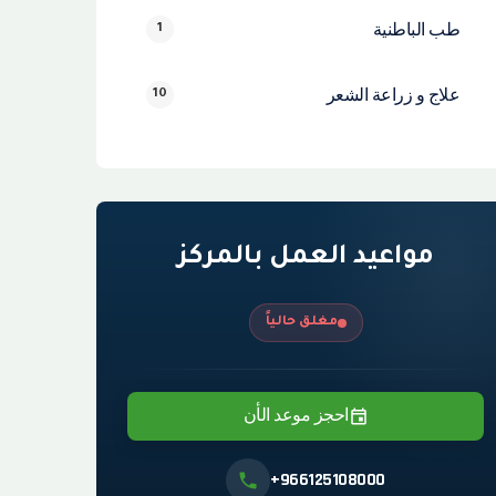
طب الباطنية
1
علاج و زراعة الشعر
10
مواعيد العمل بالمركز
مغلق حالياً
احجز موعد الأن
+966125108000