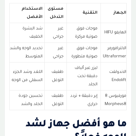
مستوى
الاستخدام
الجهاز
التقنية
التدخل
الأفضل
موجات فوق
غير
شد البشرة
الهايفو HIFU
صوتية مركزة
جراحي
الخفيف
الالترافورمر
موجات فوق
غير
تحديد الوجه والشد
Ultraformer
صوتية متطورة
جراحي
المتوسط
ليزر عبر ألياف
الاندولفت
طفيف
اللغد وشد الجزء
دقيقة تحت
Endolift
التوغل
السفلي من الوجه
الجلد
مورفيوس 8
إبر دقيقة + تردد
طفيف
تحسين جودة
Morpheus8
حراري
التوغل
الجلد والشد
ما هو أفضل جهاز لشد