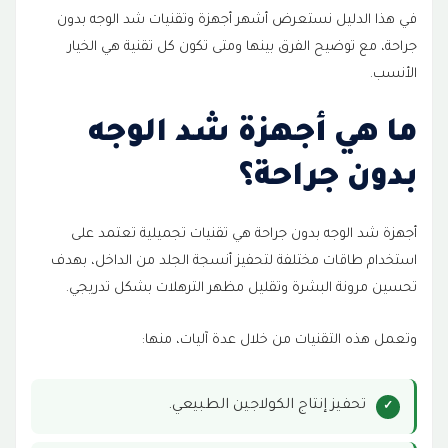
مميزات الاندولفت:
6
في هذا الدليل نستعرض أشهر أجهزة وتقنيات شد الوجه بدون
جراحة، مع توضيح الفرق بينها ومتى تكون كل تقنية هي الخيار
يستخدم غالبًا في:
7
الأنسب.
مميزات مورفيوس 8:
8
ما هي أجهزة شد الوجه
يستخدم غالبًا في:
9
بدون جراحة؟
إذا كان لديك ترهل بسيط أو بداية ارتخاء البشرة
10
أجهزة شد الوجه بدون جراحة هي تقنيات تجميلية تعتمد على
إذا كان لديك لغد أو فقدان تحديد خط الفك
11
استخدام طاقات مختلفة لتحفيز أنسجة الجلد من الداخل، بهدف
تحسين مرونة البشرة وتقليل مظهر الترهلات بشكل تدريجي.
إذا كانت المشكلة الأساسية هي جودة البشرة
12
إذا كان الترهل شديدًا
وتعمل هذه التقنيات من خلال عدة آليات، منها:
13
مميزات التقنيات غير الجراحية:
14
تحفيز إنتاج الكولاجين الطبيعي.
أما شد الوجه الجراحي:
15