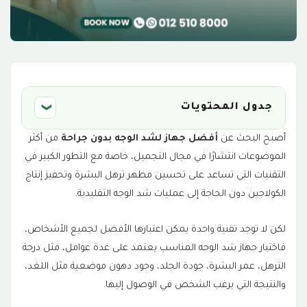
جدول المحتويات
❮
أصبح البحث عن
أفضل جهاز لشد الوجه بدون جراحة
من أكثر
1- جهاز الهايفو (HIFU)
1
الموضوعات انتشارًا في مجال التجميل، خاصة مع التطور الكبير في
التقنيات التي تساعد على تحسين مظهر ترهل البشرة وتحفيز إنتاج
مميزات الهايفو:
2
الكولاجين دون الحاجة إلى عمليات شد الوجه التقليدية.
يستخدم غالبًا في:
3
لكن لا توجد تقنية واحدة يمكن اعتبارها الأفضل لجميع الأشخاص،
مميزات الالترافورمر:
4
فاختيار جهاز شد الوجه المناسب يعتمد على عدة عوامل، مثل درجة
الترهل، عمر البشرة، جودة الجلد، وجود دهون موضعية مثل اللغد،
يستخدم غالبًا في:
5
والنتيجة التي يرغب الشخص في الوصول إليها.