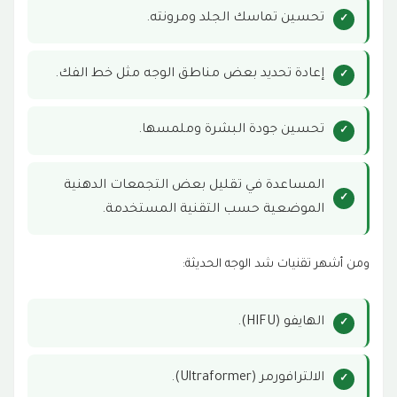
تحسين تماسك الجلد ومرونته.
الهايفو والالترافورمر:
16
الاندولفت:
إعادة تحديد بعض مناطق الوجه مثل خط الفك.
17
مورفيوس 8:
18
تحسين جودة البشرة وملمسها.
ما هو أفضل جهاز لشد الوجه بدون جراحة؟
19
المساعدة في تقليل بعض التجمعات الدهنية
هل الاندولفت أفضل من الهايفو؟
20
الموضعية حسب التقنية المستخدمة.
هل أجهزة شد الوجه مؤلمة؟
21
ومن أشهر تقنيات شد الوجه الحديثة:
هل نتائج أجهزة شد الوجه دائمة؟
22
الهايفو (HIFU).
هل يمكن الجمع بين أكثر من جهاز لشد الوجه؟
23
الالترافورمر (Ultraformer).