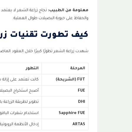
عيوب Sapphire FUE
28
معلومة من الطبيب:
نجاح زراعة الشعر لا يعتمد 
والحفاظ على حيوية البصيلات طوال العملية.
هل Sapphire FUE أفضل من FUE؟
29
كيف تطورت تقنيات زر
هل توجد تقنيات أخرى؟
30
شهدت زراعة الشعر تطورًا كبيرًا خلال العقود الماضية
تقنية ARTAS لزراعة الشعر (الروبوت الذكي)
31
المرحلة
التطور
مميزات تقنية ARTAS
32
FUT (الشريحة)
كانت تعتمد على إزالة 
عيوب تقنية ARTAS
33
FUE
أصبح استخراج البصيلا
هل توجد تقنية أفضل من كل التقني
34
DHI
تطوير لطريقة الزراعة ب
جدول اختيار التقنية المناسبة لحا
Sapphire FUE
استخدام شفرات الياقوت
35
ARTAS
إدخال الأنظمة الروبوتي
هل تختلف نسب نجاح تقنيات زراع
36