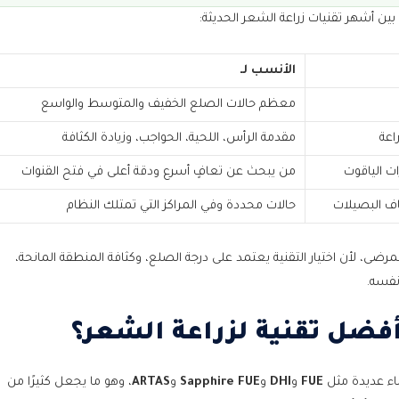
ين أشهر تقنيات زراعة الشعر الحديثة:
لزراعة الشعر؟
الأنسب لـ
معظم حالات الصلع الخفيف والمتوسط والواسع
اعة
مقدمة الرأس، اللحية، الحواجب، وزيادة الكثافة
 الياقوت
من يبحث عن تعافٍ أسرع ودقة أعلى في فتح القنوات
ف البصيلات
حالات محددة وفي المراكز التي تمتلك النظام
رضى، لأن اختيار التقنية يعتمد على درجة الصلع، وكثافة المنطقة المانحة،
نفسه.
أفضل تقنية لزراعة الشعر؟
اء عديدة مثل
FUE
و
DHI
و
Sapphire FUE
و
ARTAS
، وهو ما يجعل كثيرًا من
شعر؟