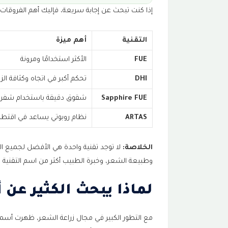
إذا كنت تبحث عن إجابة سريعة، فإليك أهم الفروقات ب
لماذا يبحث الكثير عن أفضل تقنية 
1
التقنية
أهم ميزة
كيف تتم زراعة الشعر؟
2
FUE
الأكثر استخدامًا ومرونة
1. تقييم الحالة
3
DHI
تحكم أكبر في اتجاه وكثافة الزر
2. استخراج البصيلات
4
Sapphire FUE
شقوق دقيقة باستخدام شفرات
3. تجهيز المنطقة المستقبلة
ARTAS
نظام روبوتي يساعد في اقتطا
5
4. زراعة البصيلات
6
الخلاصة:
لا توجد تقنية واحدة هي الأفضل لجميع الم
وطبيعة الشعر، وخبرة الطبيب أكثر من اسم التقنية 
كيف تطورت تقنيات زراعة الشعر؟
7
لماذا يبحث الكثير عن 
هل ما زالت تقنية FUT تُستخدم؟
8
مع التطور الكبير في مجال زراعة الشعر، ظهرت أسم
لماذا توجد أكثر من تقنية لزراعة ال
9