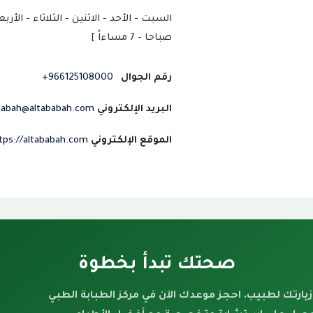
صباحا - 7 مساءاً ]
رقم الجوال
966125108000+
البريد الإلكتروني
babah@altababah.com
الموقع الإلكتروني
tps://altababah.com/
صحتك تبدأ بخطوة
زيارتك لطبيب. احجز موعدك الآن في مركز الطبابة الطبي