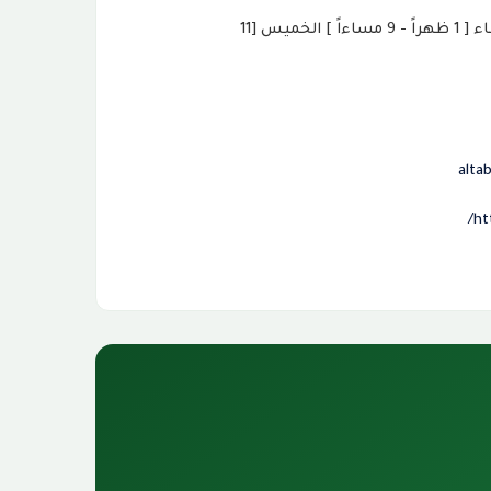
السبت - الأحد - الاثنين - الثلاثاء - الأربعاء [ 1 ظهراً - 9 مساءاً ] الخميس [11
alta
ht