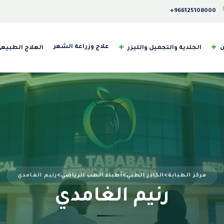
‎+966125108000
علاج وزراعة الشعر
ن
الجلدية والتجميل والليزر
العلاج الطبيع
مركز الطبابة
>
الكادر الطبي
>
أطباء الطب الرياضي
>
رنيم الغامدي
رنيم الغامدي