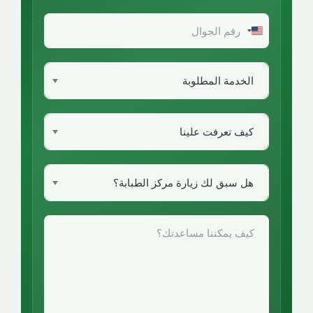
United
States
+1