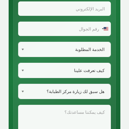
United
States
+1