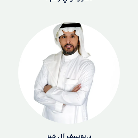
د.يوسف آل خير