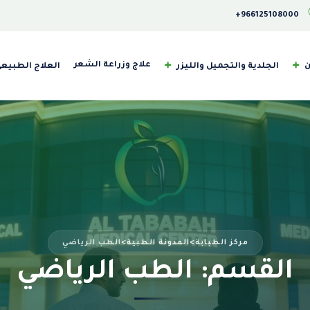
‎+966125108000
علاج وزراعة الشعر
ن
الجلدية والتجميل والليزر
العلاج الطبيع
مركز الطبابة
>
المدونة الطبية
>
الطب الرياضي
القسم: الطب الرياضي