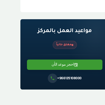
مواعيد العمل بالمركز
مغلق حالياً
احجز موعد الأن
+966125108000