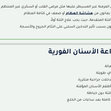
المزمنة غير المسيطر عليها مثل مرضى القلب أو السكري غير المنتظم
.
يعانون من
هشاشة العظام
أو ضعف في كثافة العظام
.
لثة المتقدمة، حيث يجب علاج اللثة أولاً
.
ون بسبب تأثير التدخين السلبي على التئام الجروح والأنسجة
.
عة الأسنان الفورية
الة
.
افٍ طويلة
.
دخلات جراحية متكررة
.
طقم الأسنان المؤقتة
.
لثة دون خياطة
.
كاملة بعد ساعات من الخلع
.