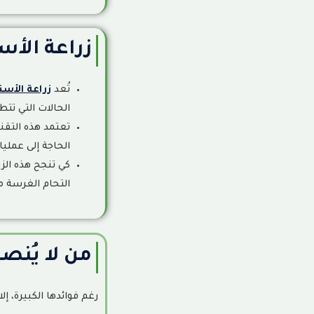
مقالات ذات صلة
13
زراعة الأس
ابتسامة هوليود في جدة: الدليل الشامل قبل اتخاذ القرار
14
تقويم الإنفزلاين (Invisalign): الدليل الشامل للمميزات والعيوب والتكلفة ومدة العلاج
15
تُعد
زراعة الأسن
الحالات التي تتط
أفضل أنواع تقويم الأسنان: الدليل الشامل لاختيار النوع المناسب ل
16
تعتمد هذه التقن
الحاجة إلى عملي
كي تنجح هذه الز
التحام الغرسة م
من لا يُنص
رغم فوائدها الكبيرة، إ