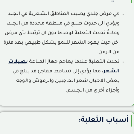
هل الثعلبة معدية​؟
هي مرض جلدي يصيب المناطق الشعرية في الجلد
10
ويؤدي الى حدوث صلع في منطقة محددة من الجلد،
كم مدة علاج الثعلبة؟
11
وعادةً تحدث الثعلبة لوحدها دون ان ترتبط بأي مرض
متى يجب زيارة الطبيب؟
اخر، حيث يعود الشعر للنمو بشكل طبيعي بعد فترة
12
من الزمن.
هل يمكن الوقاية من الثعلبة؟
13
تحدث الثعلبة عندما يهاجم جهاز المناعة
بصيلات
أسئلة مكررة
الشعر
، مما يؤدي إلى تساقط مفاجئ قد يبلغ في
14
بعض الاحيان شعر الحاجبين والرموش والوجه
مقالات ذات صلة
15
وأجزاء أخرى من الجسم.
شروط زراعة الشعر: هل أنت مرشح للعملية؟ دليل شامل
16
متى تظهر نتائج زراعة الشعر؟ الدليل الكامل لمراحل نمو الشعر من
17
الأسبوع الأول حتى 12 شهرًا
أسباب الثعلبة:
الفرق بين الاندولفت والهايفو: مقارنة شاملة لاختيار التقنية الأنسب
18