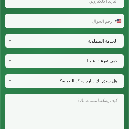
United
States
+1