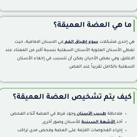
هل يمكن أن تسوء العضة العميقة مع التقدم بالسن؟
9
كيف يمكن الوقاية من ظهور العضة العميقة؟
10
ما هي العضة العميقة؟
مقالات ذات صلة
11
هي إحدى مشكلات
سوء إطباق الفم
في الاسنان الامامية، حيث
ابتسامة هوليود في جدة: الدليل الشامل قبل اتخاذ القرار
12
تغطي الأسنان العلوية الأسنان السفلية بنسبة أكبر من المعتاد عند
الاغلاق، وفي بعض الأحيان يمكن أن تتسبب في إخفاء الأسنان
تقويم الإنفزلاين (Invisalign): الدليل الشامل للمميزات والعيوب
13
والتكلفة ومدة العلاج
السفلية بالكامل تقريباً عند العض.
أفضل أنواع تقويم الأسنان: الدليل الشامل لاختيار النوع المناسب
14
لحالتك
كيف يتم تشخيص العضة العميقة؟
مميزات وعيوب زراعة الأسنان: أهم الفوائد والمخاطر قبل اتخاذ القرار
15
مميزات وعيوب عدسات الأسنان: هل هي الخيار المناسب؟ الدليل
ملاحظة
طبيب الأسنان
وجود فرط في العضة أثناء الفحص.
16
الطبي الكامل قبل اتخاذ قرار التركيب
أخذ
الأشعة السينية
للأسنان وصور أخرى.
أفضل أنواع عدسات الأسنان: مقارنة بين E-max واللومينير
إجراء الفحوصات اللازمة على العضة وفحص مدى تراكب
17
والكومبوزيت والفينير