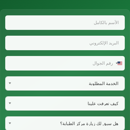
United
States
+1