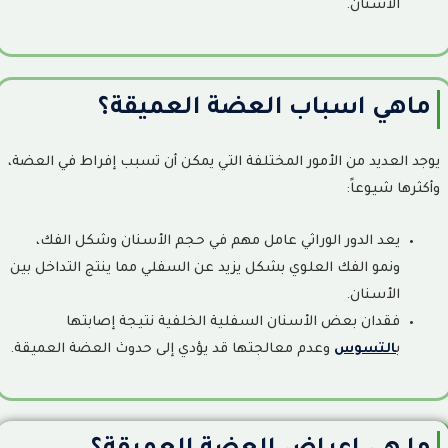
الأسنان.
الفرق بين زراعة الأسنان وتركيبات الأسنان: أيهما أفضل؟
18
أفضل أنواع زراعة الأسنان: مقارنة بين أشهر الماركات العالمية وكيف
19
ماهي اسباب العضة العميقة؟
تختار الأنسب؟
كم تدوم زراعة الأسنان؟ العمر الافتراضي للغرسة والعوامل التي تؤثر
20
يوجد العديد من الأمور المختلفة التي يمكن أن تسبب إفراط في العضة،
على بقائها
وأكثرها شيوعاً:
يعد الدور الوراثي عامل مهم في حجم الأسنان وشكل الفك،
ونمو الفك العلوي بشكل يزيد عن السفلي مما ينتج التداخل بين
الأسنان.
فقدان بعض الأسنان السفلية الخلفية نتيجة إصابتها
ب
التسوس
وعدم معالجتها قد يؤدي إلى حدوث العضة العميقة.