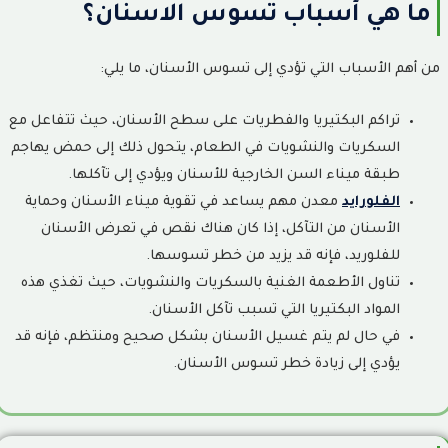
ما هي أسباب تسوس الاسنان؟
مميزات وعيوب زراعة الأسنان: أهم الفوائد والمخاطر قبل اتخاذ القرار
28
من أهم الأسباب التي تؤدي إلى تسوس الأسنان، ما يلي:
مميزات وعيوب عدسات الأسنان: هل هي الخيار المناسب؟ الدليل
29
الطبي الكامل قبل اتخاذ قرار التركيب
تراكم البكتيريا والفطريات على سطح الأسنان، حيث تتفاعل مع
أفضل أنواع عدسات الأسنان: مقارنة بين E-max واللومينير
السكريات والنشويات في الطعام، يتحول ذلك إلى حمض يهاجم
30
والكومبوزيت والفينير
طبقة ميناء السن الخارجية للأسنان ويؤدي إلى تآكلها.
الفرق بين زراعة الأسنان وتركيبات الأسنان: أيهما أفضل؟
الفلورايد
معدن مهم يساعد في تقوية ميناء الأسنان وحماية
31
الأسنان من التآكل، إذا كان هناك نقص في تعرض الأسنان
أفضل أنواع زراعة الأسنان: مقارنة بين أشهر الماركات العالمية وكيف
للفلوريد، فإنه قد يزيد من خطر تسوسها.
32
تختار الأنسب؟
تناول الأطعمة الغنية بالسكريات والنشويات، حيث تغذي هذه
كم تدوم زراعة الأسنان؟ العمر الافتراضي للغرسة والعوامل التي تؤثر
المواد البكتيريا التي تسبب تآكل الأسنان.
33
على بقائها
في حال لم يتم غسيل الأسنان بشكل صحيح ومنتظم، فإنه قد
يؤدي إلى زيادة خطر تسوس الأسنان.