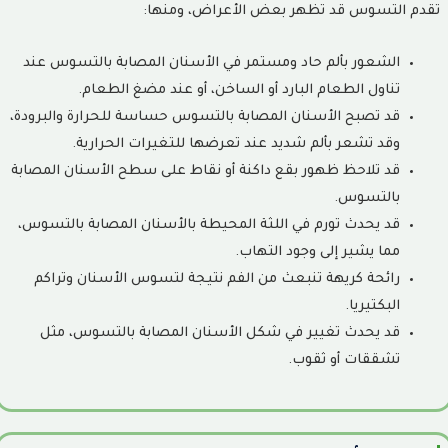
تقدم التسوس قد تظهر بعض الأعراض، ومنها:
كيف يتم علاج تاكل الاسنان؟
19
الشعور بألم حاد ومستمر في الأسنان المصابة بالتسوس عند
كيفية الوقاية من تاكل الاسنان؟
20
تناول الطعام البارد أو الساخن، أو عند مضغ الطعام.
قد تصبح الأسنان المصابة بالتسوس حساسة للحرارة والبرودة،
ما هو الفرق بين تاكل الاسنان وتسوس الاسنان؟
21
وقد تشعر بألم شديد عند تعرضها للتغيرات الحرارية.
قد تلاحظ ظهور بقع داكنة أو نقاط على سطح الأسنان المصابة
تاكل الاسنان
22
بالتسوس.
تسوس الاسنان
23
قد يحدث تورم في اللثة المحيطة بالأسنان المصابة بالتسوس،
مما يشير إلى وجود التهاب.
مقالات ذات صلة
24
رائحة كريهة تنبعث من الفم نتيجة لتسوس الأسنان وتراكم
البكتيريا.
ابتسامة هوليود في جدة: الدليل الشامل قبل اتخاذ القرار
25
قد يحدث تغيير في شكل الأسنان المصابة بالتسوس، مثل
تقويم الإنفزلاين (Invisalign): الدليل الشامل للمميزات والعيوب
تشققات أو ثقوب.
26
والتكلفة ومدة العلاج
أفضل أنواع تقويم الأسنان: الدليل الشامل لاختيار النوع المناسب
27
لحالتك