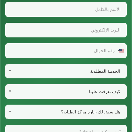
United
States
+1