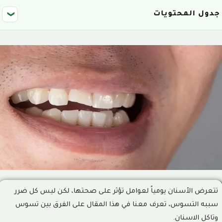
جدول المحتويات
❮
ما هو تسوس الاسنان؟
1
ما هي أعراض تسوس الاسنان؟
2
ما هي أسباب تسوس الاسنان؟
3
كيف يتم تشخيص تسوس الاسنان؟
4
ما هي أنواع تسوس الاسنان؟
5
تسوس البقعة الأولية:
6
تسوس السطح الخارجي للسن:
7
تتعرض الأسنان يومياً لعوامل تؤثر على صحتها، لكن ليس كل ضرر
تسوس عاج السن:
8
سببه التسوس، تعرف معنا في هذا المقال على الفرق بين تسوس
وتاكل الاسنان.