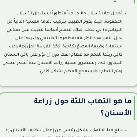
أسئلة مكررة
9
تُعد زراعة الأسنان حلاً جراحياً متطوراً لاستبدال الأسنان
ابتسامة هوليود في جدة: الدليل الشامل قبل اتخاذ القرار
10
المفقودة، حيث يقوم الطبيب بتركيب دعامة معدنية (غالباً من
التيتانيوم) في عظم الفك، لتصبح أساساً لتثبيت سن صناعي
تقويم الإنفزلاين (Invisalign): الدليل الشامل للمميزات والعيوب
11
والتكلفة ومدة العلاج
بديل. تتميز هذه الطريقة بمظهرها الطبيعي وقدرتها على
استعادة وظيفة المضغ بكفاءة. تأخذ الغرسة المزروعة وقت
أفضل أنواع تقويم الأسنان: الدليل الشامل لاختيار النوع المناسب
12
كافي ريثما تلتحم مع عظام الفك دون أن تؤثر على باقي الاسنان
لحالتك
المجاورة لها، وتستغرق عملية زراعة الاسنان عدة أشهر لتنتهي
ويتم التحام الغرسة مع العظم بشكل كافي.
ما هو التهاب اللثة حول زراعة
الأسنان؟
ينتج هذا الالتهاب بشكل رئيسي عن إهمال تنظيف الأسنان، إذ