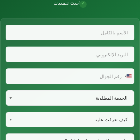
أحدث التقنيات
✓
United
States
+1